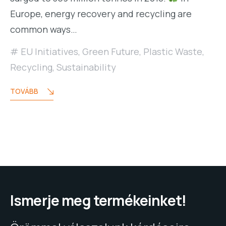
Europe, energy recovery and recycling are
common ways…
EU Initiatives
,
Green Future
,
Plastic Waste
,
Recycling
,
Sustainability
TOVÁBB
Ismerje meg termékeinket!