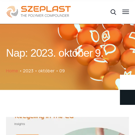
Nap:
2023. október 9.
Home
2023
október
09