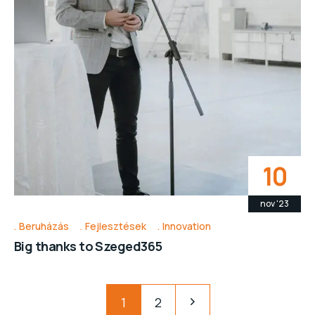
10
nov '23
Beruházás
Fejlesztések
Innovation
Big thanks to Szeged365
1
2