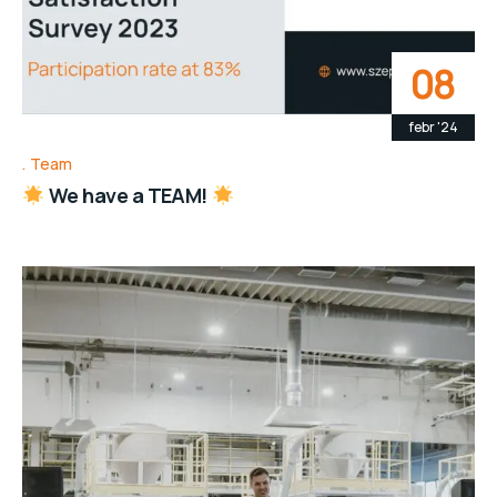
08
febr '24
Team
We have a TEAM!