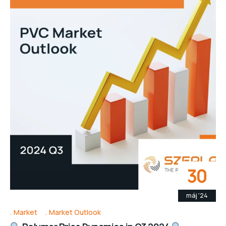
30
máj '24
Market
Market Outlook