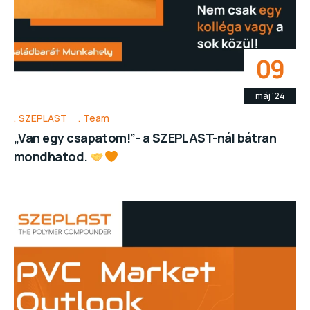
09
máj '24
SZEPLAST
Team
„Van egy csapatom!”- a SZEPLAST-nál bátran
mondhatod.