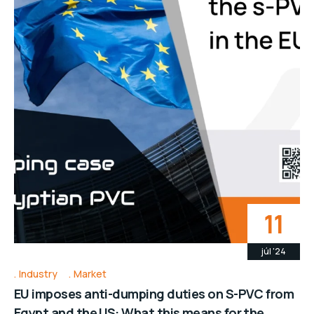
11
júl '24
Industry
Market
EU imposes anti-dumping duties on S-PVC from
Egypt and the US: What this means for the