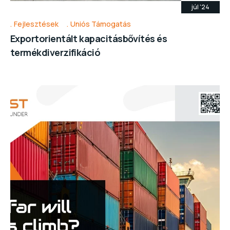
júl '24
Fejlesztések
Uniós Támogatás
Exportorientált kapacitásbővítés és
termékdiverzifikáció