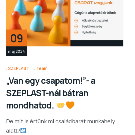
09
máj 2024
SZEPLAST
Team
„Van egy csapatom!”- a
SZEPLAST-nál bátran
mondhatod.
De mit is értünk mi családbarát munkahely
alatt?