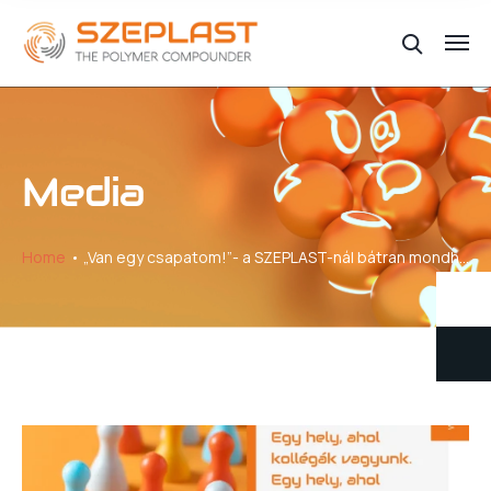
Media
Home
„Van egy csapatom!”- a SZEPLAST-nál bátran mondhatod.