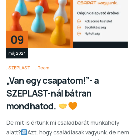
09
máj 2024
SZEPLAST
Team
„Van egy csapatom!”- a
SZEPLAST-nál bátran
mondhatod.
De mit is értünk mi családbarát munkahely
alatt?
Azt, hogy családiasak vagyunk, de nem