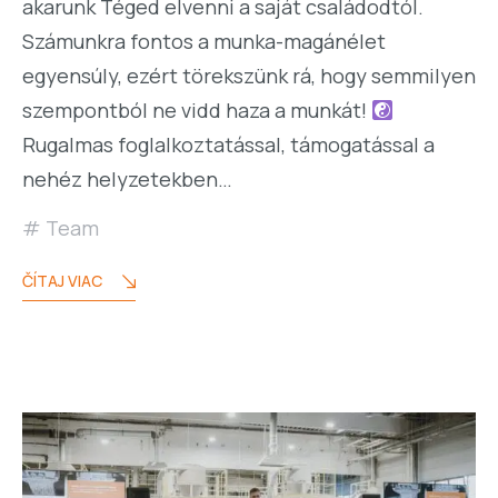
akarunk Téged elvenni a saját családodtól.
Számunkra fontos a munka-magánélet
egyensúly, ezért törekszünk rá, hogy semmilyen
szempontból ne vidd haza a munkát!
Rugalmas foglalkoztatással, támogatással a
nehéz helyzetekben…
Team
ČÍTAJ VIAC