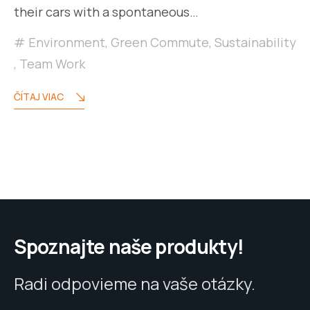
their cars with a spontaneous…
Environment
,
Green Commute
,
Sustainability
,
Team Work
ČÍTAJ VIAC
Spoznajte naše produkty!
Radi odpovieme na vaše otázky.