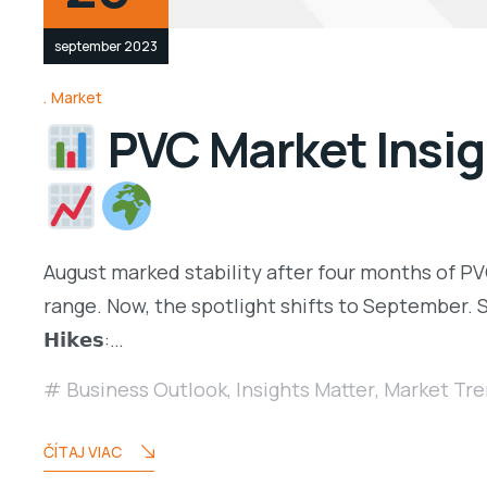
september 2023
Market
PVC Market Insig
August marked stability after four months of PV
range. Now, the spotlight shifts to September. S
𝗛𝗶𝗸𝗲𝘀:…
Business Outlook
,
Insights Matter
,
Market Tr
ČÍTAJ VIAC