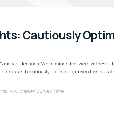
hts: Cautiously Optim
C market declines. While minor dips were witnessed,
ellers stand cautiously optimistic, driven by several 
ends
,
PVC Market
,
Survey Time