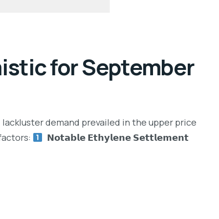
istic for September
 lackluster demand prevailed in the upper price
factors:
𝗡𝗼𝘁𝗮𝗯𝗹𝗲 𝗘𝘁𝗵𝘆𝗹𝗲𝗻𝗲 𝗦𝗲𝘁𝘁𝗹𝗲𝗺𝗲𝗻𝘁