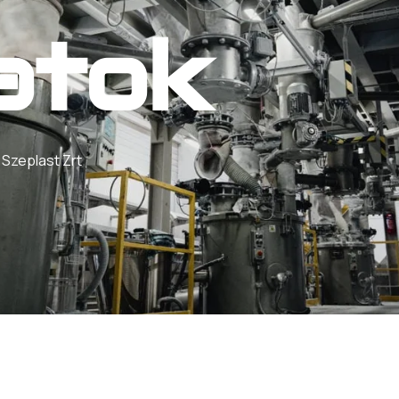
atok
 Szeplast Zrt