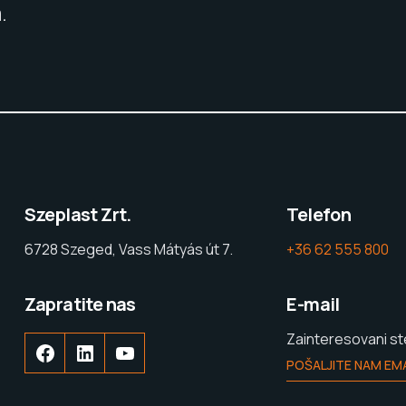
.
Szeplast Zrt.
Telefon
6728 Szeged, Vass Mátyás út 7.
+36 62 555 800
Zapratite nas
E-mail
Zainteresovani s
POŠALJITE NAM EMA