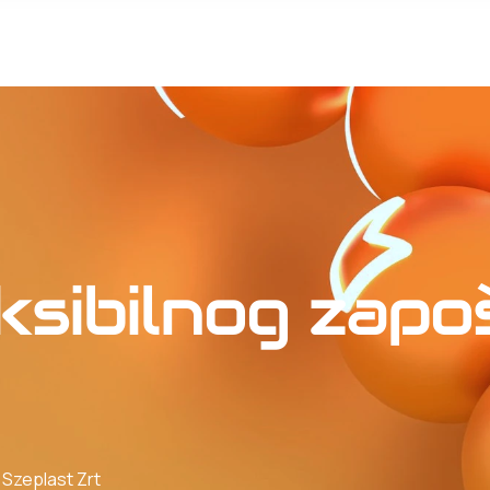
ksibilnog zapoš
 Szeplast Zrt