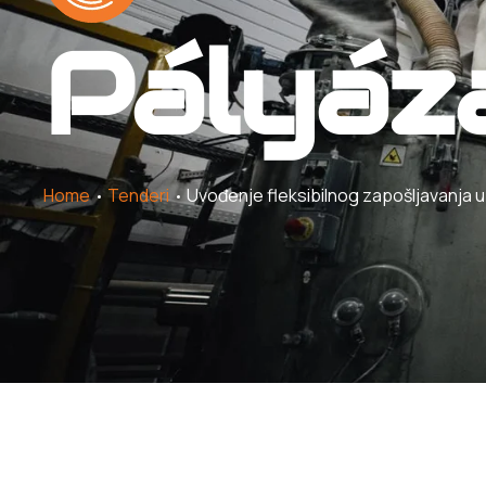
Pályáz
Home
Tenderi
Uvođenje fleksibilnog zapošljavanja u