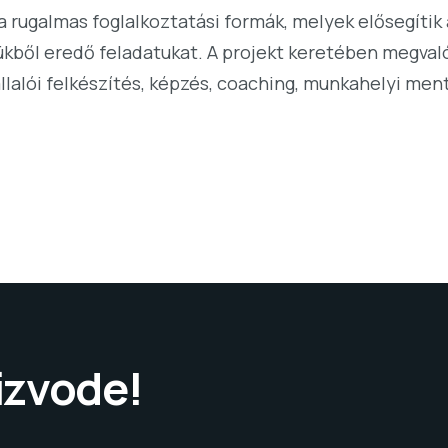
a rugalmas foglalkoztatási formák, melyek elősegítik
kből eredő feladatukat. A projekt keretében megvaló
lalói felkészítés, képzés, coaching, munkahelyi men
izvode!