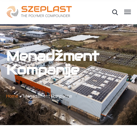
Menadžment
Kompanije
Home
Menadžment Kompanije