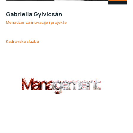
Gabriella Gyivicsán
Menadžer za inovacije i projekte
Kadrovska služba
Management
Management