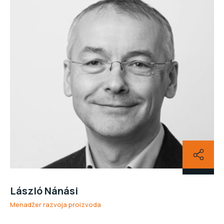
László Nánási
Menadžer razvoja proizvoda