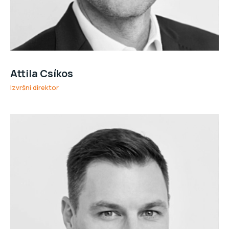
Attila Csíkos
Izvršni direktor