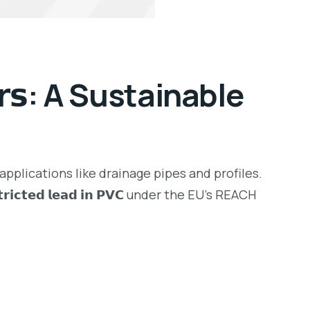
𝗲𝗿𝘀: A Sustainable
 applications like drainage pipes and profiles.
𝗿𝗶𝗰𝘁𝗲𝗱 𝗹𝗲𝗮𝗱 𝗶𝗻 𝗣𝗩𝗖 under the EU’s REACH