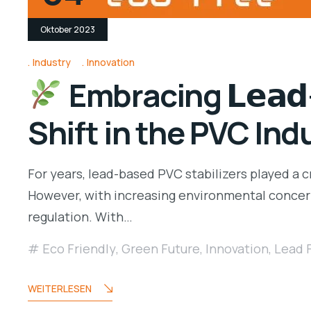
Oktober 2023
Industry
Innovation
Embracing 𝗟𝗲𝗮𝗱-𝗙
Shift in the PVC Ind
For years, lead-based PVC stabilizers played a cru
However, with increasing environmental concerns the 𝗘𝘂𝗿
regulation. With…
Eco Friendly
,
Green Future
,
Innovation
,
Lead F
WEITERLESEN