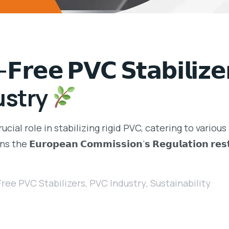
𝗲𝗲 𝗣𝗩𝗖 𝗦𝘁𝗮𝗯𝗶𝗹𝗶
ustry
cial role in stabilizing rigid PVC, catering to various
𝗼𝗽𝗲𝗮𝗻 𝗖𝗼𝗺𝗺𝗶𝘀𝘀𝗶𝗼𝗻’𝘀 𝗥𝗲𝗴𝘂𝗹𝗮𝘁𝗶𝗼𝗻 𝗿𝗲𝘀𝘁
ree PVC Stabilizers
,
PVC Industry
,
Sustainability