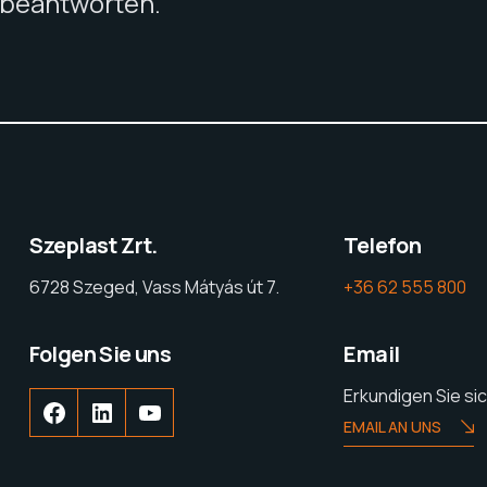
u beantworten.
Szeplast Zrt.
Telefon
6728 Szeged, Vass Mátyás út 7.
+36 62 555 800
Folgen Sie uns
Email
Erkundigen Sie si
EMAIL AN UNS
Facebook
LinkedIn
YouTube