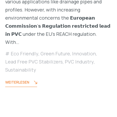
various applications like drainage pipes and
profiles. However, with increasing
environmental concerns the 𝗘𝘂𝗿𝗼𝗽𝗲𝗮𝗻
𝗖𝗼𝗺𝗺𝗶𝘀𝘀𝗶𝗼𝗻’𝘀 𝗥𝗲𝗴𝘂𝗹𝗮𝘁𝗶𝗼𝗻 𝗿𝗲𝘀𝘁𝗿𝗶𝗰𝘁𝗲𝗱 𝗹𝗲𝗮𝗱
𝗶𝗻 𝗣𝗩𝗖 under the EU’s REACH regulation.
With…
Eco Friendly
,
Green Future
,
Innovation
,
Lead Free PVC Stabilizers
,
PVC Industry
,
Sustainability
WEITERLESEN