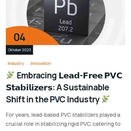
04
Oktober 2023
Industry
Innovation
Embracing 𝗟𝗲𝗮𝗱-𝗙𝗿𝗲𝗲 𝗣𝗩𝗖
𝗦𝘁𝗮𝗯𝗶𝗹𝗶𝘇𝗲𝗿𝘀: A Sustainable
Shift in the PVC Industry
For years, lead-based PVC stabilizers played a
crucial role in stabilizing rigid PVC, catering to