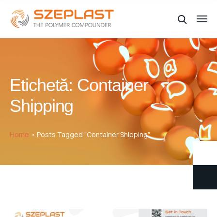
Etichetă:
Container
Shipping
Home
Posts Tagged "Container Shipping"