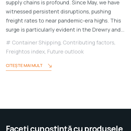
supply chains is profound. Since May, we have
witnessed persistent disruptions, pushing
freight rates to near pandemic-era highs. This
surge is particularly evident in the Drewry and…
Container Shipping
,
Contributing factors
,
Freightos index
,
Future outlook
CITEŞTE MAI MULT
Faceți cunoștință cu produsele