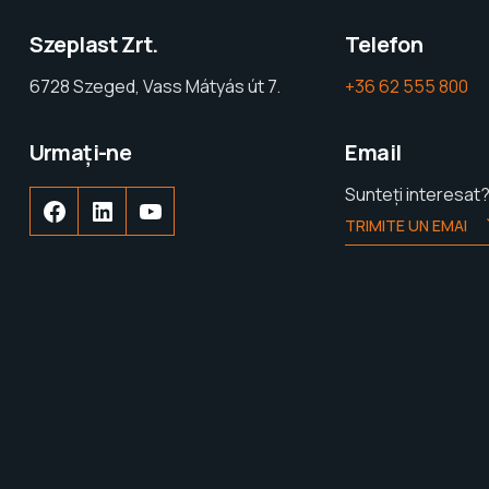
Szeplast Zrt.
Telefon
6728 Szeged, Vass Mátyás út 7.
+36 62 555 800
Urmați-ne
Email
Sunteți interesat
TRIMITE UN EMAI
Facebook
LinkedIn
YouTube