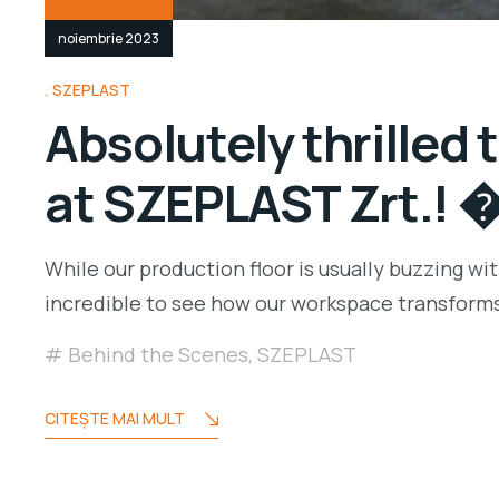
noiembrie 2023
SZEPLAST
Absolutely thrilled
at SZEPLAST Zrt.!
While our production floor is usually buzzing wi
incredible to see how our workspace transforms,
Behind the Scenes
,
SZEPLAST
CITEŞTE MAI MULT