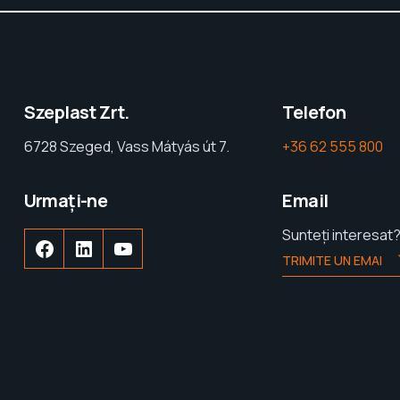
Szeplast Zrt.
Telefon
6728 Szeged, Vass Mátyás út 7.
+36 62 555 800
Urmați-ne
Email
Sunteți interesat
TRIMITE UN EMAI
Facebook
LinkedIn
YouTube