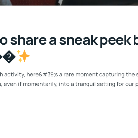
 to share a sneak peek
 ��
th activity, here&#39;s a rare moment capturing the se
 even if momentarily, into a tranquil setting for ou