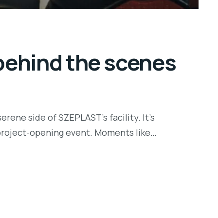
 behind the scenes
rene side of SZEPLAST’s facility. It’s
r project-opening event. Moments like…