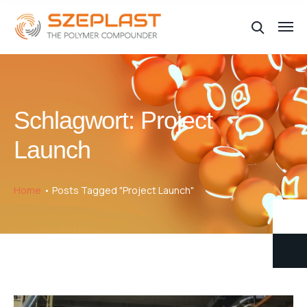
Schlagwort:
Project
Launch
Home
Posts Tagged "Project Launch"