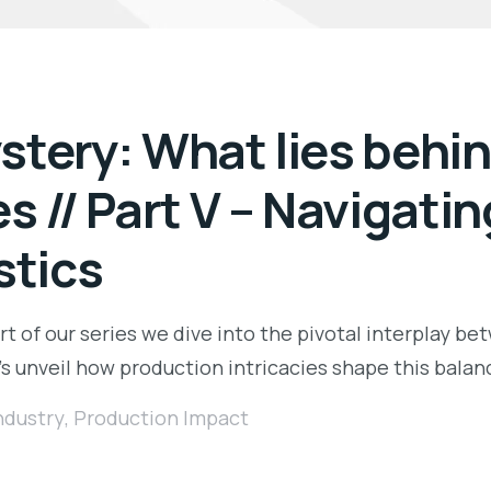
tery: What lies behind
s // Part V – Navigati
stics
part of our series we dive into the pivotal interplay
𝗰𝗲. Let’s unveil how production intricacies shape this ba
Industry
,
Production Impact