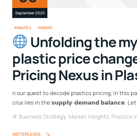
September 2023
Industry
Market
Unfolding the mys
plastic price change
Pricing Nexus in Pla
n our quest to decode plastics pricing, in this 
crux lies in the 𝘀𝘂𝗽𝗽𝗹𝘆-𝗱𝗲𝗺𝗮𝗻𝗱 𝗯𝗮𝗹𝗮𝗻
Business Strategy
,
Market Insights
,
Plastics 
WEITERLESEN