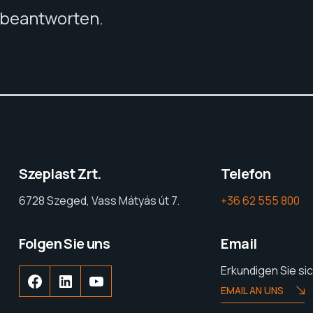
u beantworten.
Szeplast Zrt.
Telefon
6728 Szeged, Vass Mátyás út 7.
+36 62 555 800
Folgen Sie uns
Email
Erkundigen Sie si
EMAIL AN UNS